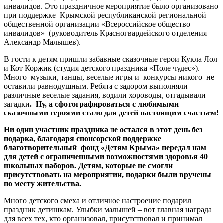
инвалидов. Это праздничное мероприятие было организовано
при поддержке Крымской республиканской региональной
общественной организации «Всероссийское общество
инвалидов» (руководитель Красногвардейского отделения
Александр Малышев).
В гости к детям пришли забавные сказочные герои Кукла Лол
и Кот Коржик (студия детского праздника «Поле чудес»).
Много музыки, танцы, веселые игры и конкурсы никого не
оставили равнодушным. Ребята с задором выполняли
различные веселые задания, водили хороводы, отгадывали
загадки
.
Ну, а сфотографироваться с любимыми
сказочными героями стало для детей настоящим счастьем!
Ни один участник праздника не остался в этот день без
подарка, благодаря спонсорской поддержке
благотворительный фонд «Детям Крыма» передал нам
для детей с ограниченными возможностями здоровья 40
школьных наборов. Детям, которые не смогли
присутствовать на мероприятии, подарки были вручены
по месту жительства.
Много детского смеха и отличное настроение подарил
праздник детишкам. Улыбки малышей – вот главная награда
для всех тех, кто организовал, присутствовал и принимал