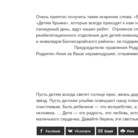
Очень приятно получить такие искрение слова: 
«Детям Крыма», которые всегда приходят к нам н
пасмурный день, ждут наших ребят. Огромное спа
реабилитационного отделения для детей-инвали
и инвалидов Бахчисарайского района» за подарк
Председателю правления Родр
Родригес-Ании за Ваше неравнодушие, отзывчивос
Пусть детям всегда светит солнце ярко, жизнь д
звёзд. Пусть детские улыбки освещают нашу план
счастливым. Быть ребенком — это волшебство, 
человека. … Дети — это радость, это любовь, кото
маленького сердечка. Давайте беречь эти светлы
Facebook
VKontakte
Email
Print