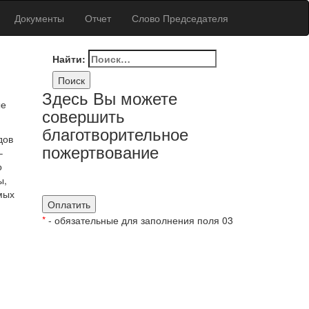
Документы
Отчет
Слово Председателя
Найти:
Здесь Вы можете
ые
совершить
благотворительное
дов
пожертвование
–
о
ы,
мых
*
- обязательные для заполнения поля 03