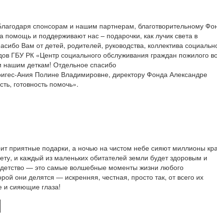
«Благодаря спонсорам и нашим партнерам, благотворительному Фо
а помощь и поддерживают нас – подарочки, как лучик света в
сибо Вам от детей, родителей, руководства, коллектива социальн
дов ГБУ РК «Центр социального обслуживания граждан пожилого в
и нашим деткам! Отдельное спасибо
игес-Ания Полине Владимировне, директору Фонда Александре
ть, готовность помочь».
арит приятные подарки, а ночью на чистом небе сияют миллионы кр
ету, и каждый из маленьких обитателей земли будет здоровым и
а детство — это самые волшебные моменты жизни любого
рой они делятся ― искренняя, честная, просто так, от всего их
е и сияющие глаза!