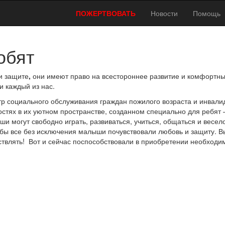
ПОЖЕРТВОВАТЬ
Новости
Помощь
обят
и защите
,
они имеют право на всестороннее развитие и комфортн
и каждый из нас.
р социального обслуживания граждан пожилого возраста и инвали
остях в их уютном пространстве, созданном специально для ребят 
 могут свободно играть, развиваться, учиться, общаться и весел
обы все без исключения малыши почувствовали любовь и защиту. В
твлять! Вот и сейчас поспособствовали в приобретении необходи