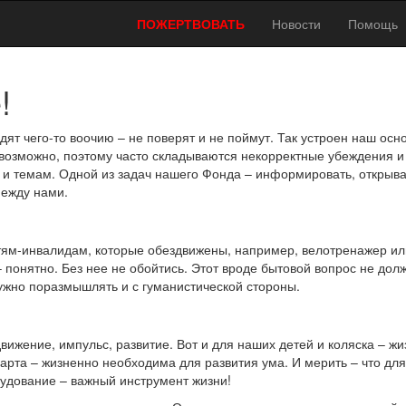
ПОЖЕРТВОВАТЬ
Новости
Помощь
!
дят чего-то воочию – не поверят и не поймут. Так устроен наш осн
евозможно, поэтому часто складываются некорректные убеждения и
и темам. Одной из задач нашего Фонда – информировать, открыва
между нами.
тям-инвалидам, которые обездвижены, например, велотренажер ил
 понятно. Без нее не обойтись. Этот вроде бытовой вопрос не дол
нужно поразмышлять и с гуманистической стороны.
вижение, импульс, развитие. Вот и для наших детей и коляска – ж
парта – жизненно необходима для развития ума. И мерить – что для
рудование – важный инструмент жизни!