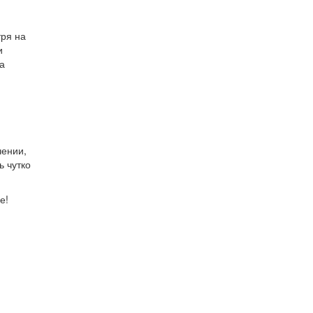
тря на
и
а
.
чении,
ь чутко
е!