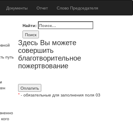
Документы
Отчет
Слово Председателя
Найти:
Здесь Вы можете
овной
совершить
благотворительное
ть путь
пожертвование
и
жен
*
- обязательные для заполнения поля 03
изненно
 кого