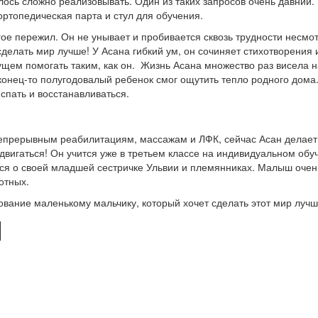
алось сложно реализовывать. Один из таких запросов очень давний.
топедическая парта и стул для обучения.
ое пережил. Он не унывает и пробивается сквозь трудности несмо
сделать мир лучше! У Асана гибкий ум, он сочиняет стихотворения 
дущем помогать таким, как он. Жизнь Асана множество раз висела н
конец-то полугодовалый ребенок смог ощутить тепло родного дома
спать и восстанавливаться.
непрерывным реабилитациям, массажам и ЛФК, сейчас Асан делает
вигаться! Он учится уже в третьем классе на индивидуальном обу
ься о своей младшей сестричке Ульвии и племянниках. Малыш очен
вотных.
ание маленькому мальчику, который хочет сделать этот мир лучш