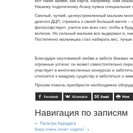
Вот такие заявки, как парта, например, нам оказ
Нашему подопечному Асану нужна специальная ор
Смелый, чуткий, целеустремленный мальчик мног
диагноз ДЦП, стремясь к своей большой мечте – 
философствует, учится изо всех сил, чтобы в бу
волоске. Но сильный мальчик все выдержал и, на
Постепенно мальчишка стал набирать вес, лучше 
Благодаря неутомимой любви и заботе близких 
огромные успехи: он может самостоятельно перед
участвует в многочисленных конкурсах и заботит
относится к каждому существу и заботиться о жи
Просим помочь приобрести необходимое оборудов
Facebook
VKontakte
Email
Print
Навигация по записям
←
Палитра Карадага
Кира очень хочет ходить!
→